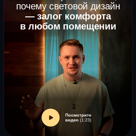
Чертежи с растановкой мебели
и актуальные потолки
Презентация проекта
Онлайн-встреча в Zoom, где светодизайнер
поясняет, для какой цели использованы
те или иные светильники в нужном
количестве для вашего проекта