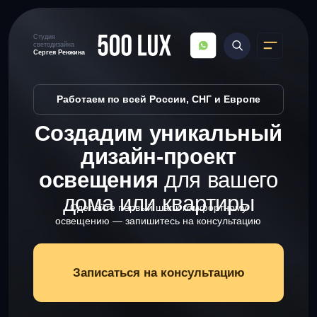
Студия
светодизайна
Сергея Ренжина
Студия
светодизайна
Сергея Ренжина
Работаем по всей России, СНГ и Европе
Создадим уникальный
дизайн-проект
освещения
для вашего
дома или квартиры
Сделайте первый шаг к комфортному
освещению — запишитесь на консультацию
Записаться на консультацию