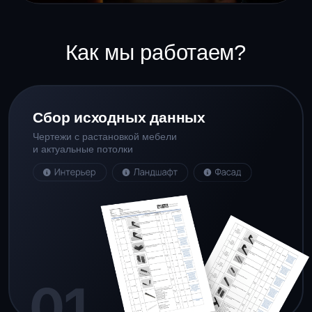
Реализация
Организация поставки всех необходимых
светильников, исходя из каталога
решений под ваш дизайн-проект
С вами будут
работать
ЛИСТАЙТЕ
ВПРАВО