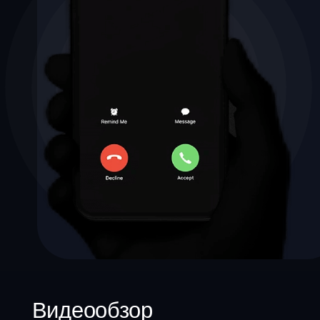
4,5
сотни
+
просмотров
на канале
таких видео