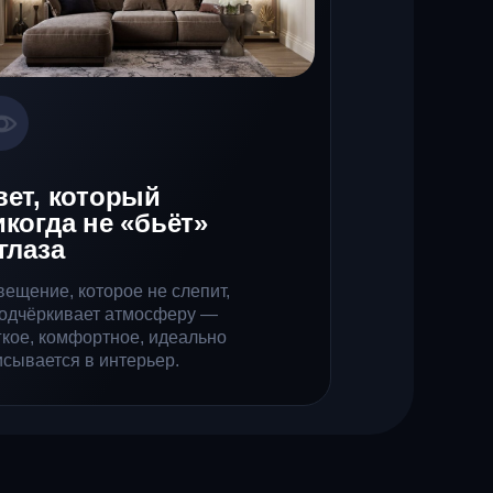
вет, который
икогда не «бьёт»
глаза
вещение, которое не слепит,
подчёркивает атмосферу —
гкое, комфортное, идеально
исывается в интерьер.