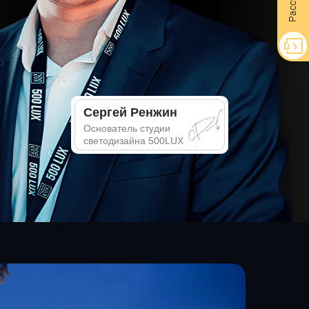
Сергей Ренжин
Основатель студии
светодизайна 500LUX