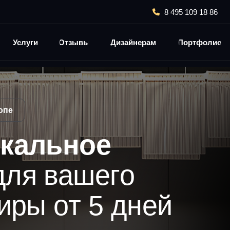
8 495 109 18 86
Услуги
Отзывы
Дизайнерам
Портфолио
опе
кальное
для вашего
иры от 5 дней