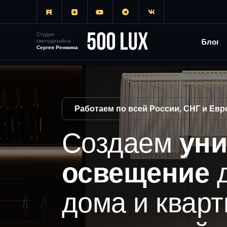
SITENAME
Студия
Блог
светодизайна
Сергея Ренжина
Работаем по всей России, СНГ и Евр
Создаем
уни
освещение
дома и кварт