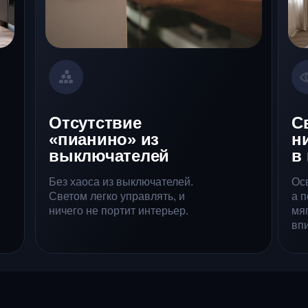
Отсутствие
С
«пианино» из
н
выключателей
в 
Без хаоса из выключателей.
Ос
Светом легко управлять, и
а 
ничего не портит интерьер.
мя
вп