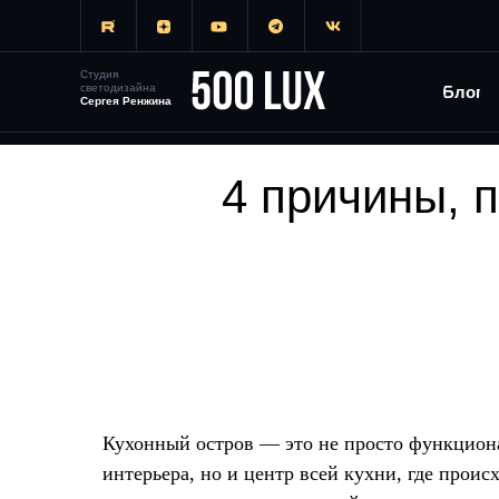
SITENAME
Студия
Главная
→
Блог
→
светодизайна
Блог
Сергея Ренжина
4 причины, 
Кухонный остров — это не просто функцион
интерьера, но и центр всей кухни, где проис