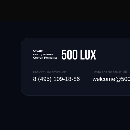
Студия
светодизайна
Сергея Ренжина
Получить консультацию
Почта для предложений
8 (495) 109-18-86
welcome@500l