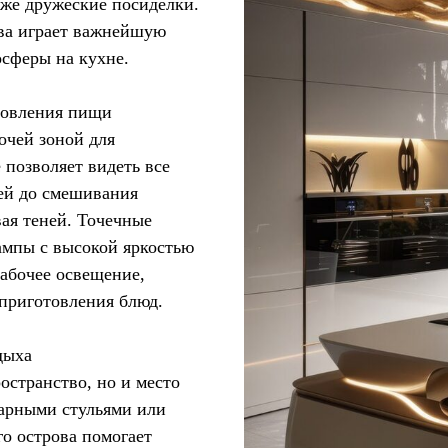
же дружеские посиделки.
ва играет важнейшую
осферы на кухне.
товления пищи
очей зоной для
позволяет видеть все
ей до смешивания
вая теней. Точечные
ампы с высокой яркостью
рабочее освещение,
 приготовления блюд.
дыха
остранство, но и место
барными стульями или
о острова помогает