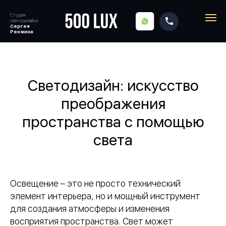
Студия
SITENAME
светодизайна
Сергея
Ренжина
Главная
→
Блог
→
Искусство преображения пространства
Светодизайн: искусство
преображения
пространства с помощью
света
Освещение – это не просто технический
элемент интерьера, но и мощный инструмент
для создания атмосферы и изменения
восприятия пространства. Свет может