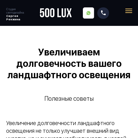
Студия
светодизайна
SITENAME
Сергея
Ренжина
Главная
→
Блог
→
Ландшафтное освещение
Увеличиваем
долговечность вашего
ландшафтного освещения
Полезные советы
Увеличение долговечности ландшафтного
освещения не только улучшает внешний вид