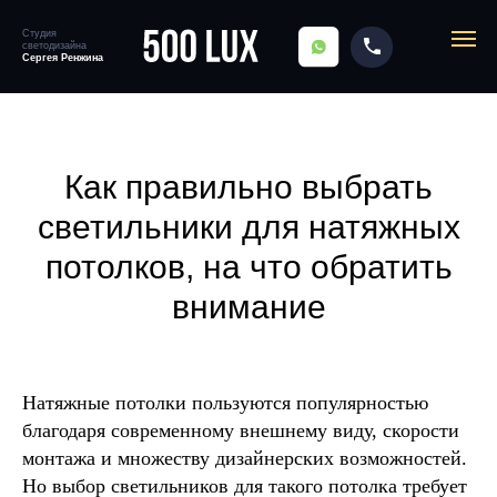
Студия
светодизайна
SITENAME
Сергея Ренжина
Главная
→
Блог
→
Светильники для натяжных потолков
Как правильно выбрать
светильники для натяжных
потолков, на что обратить
внимание
Натяжные потолки пользуются популярностью
благодаря современному внешнему виду, скорости
монтажа и множеству дизайнерских возможностей.
Но выбор светильников для такого потолка требует