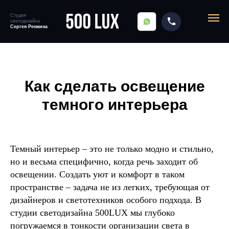
Студия
светодизайна
SITENAME
Сергея Ренжина
Главная
→
Блог
→
Как сделать освещение темного интерьера?
Как сделать освещение
темного интерьера
Темный интерьер – это не только модно и стильно,
но и весьма специфично, когда речь заходит об
освещении. Создать уют и комфорт в таком
пространстве – задача не из легких, требующая от
дизайнеров и светотехников особого подхода. В
студии светодизайна 500LUX мы глубоко
погружаемся в тонкости организации света в