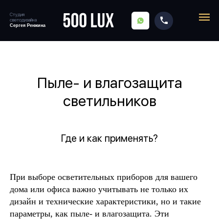
Студия
SITENAME
светодизайна
Сергея Ренжина
Главная
→
Блог
→
Пыле- и влагозащита светильников
Пыле- и влагозащита
светильников
Где и как применять?
При выборе осветительных приборов для вашего
дома или офиса важно учитывать не только их
дизайн и технические характеристики, но и такие
параметры, как пыле- и влагозащита. Эти