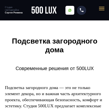
Студия
светодизайна
SITENAME
Сергея Ренжина
Главная
→
Блог
→
Подсветка загородного дома
Подсветка загородного
дома
Современные решения от 500LUX
Подсветка загородного дома — это не только
элемент декора, но и важная часть архитектурного
проекта, обеспечивающая безопасность, комфорт и
эстетику. Студия 500LUX предлагает комплексные